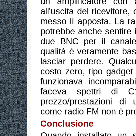
un amplificatore con a
all'uscita del ricevito
messo lì apposta. La ra
potrebbe anche sentire i
due BNC per il canale
qualità è veramente bas
lasciar perdere. Qualc
costo zero, tipo gadget
funzionava incomparab
faceva spettri di C
prezzo/prestazioni d
come radio FM non è pro
Conclusione
Quando installate un 