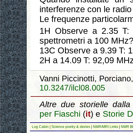
interferenze con le radi
Le frequenze particolarm
1H Observe a 2.35 T:
spettrometri a 100 MHz?
13C Observe a 9.39 T: 
2H a 14.09 T: 92,09 MH
Vanni Piccinotti, Porcian
10.3247/ilcl08.005
Altre due storielle dall
per Fiaschi
(
it
) e
Storie D
Log Cabin
|
Science poetry & stories
|
NMR/MRI Links
|
NMR B