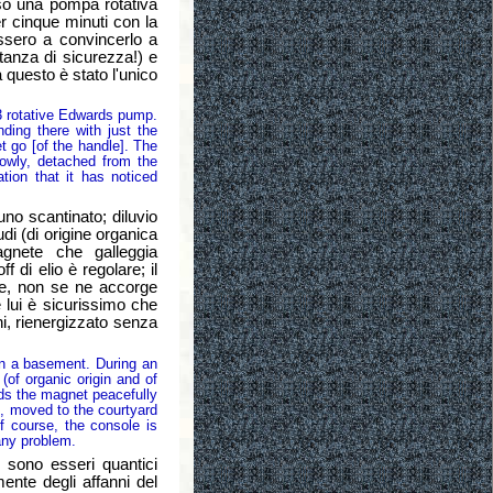
o una pompa rotativa
r cinque minuti con la
issero a convincerlo a
tanza di sicurezza!) e
a questo è stato l'unico
 rotative Edwards pump.
ing there with just the
t go [of the handle]. The
lowly, detached from the
tion that it has noticed
no scantinato; diluvio
udi (di origine organica
agnete che galleggia
f di elio è regolare; il
ale, non se ne accorge
lui è sicurissimo che
ni, rienergizzato senza
n a basement. During an
(of organic origin and of
nds the magnet peacefully
et, moved to the courtyard
f course, the console is
any problem.
sono esseri quantici
nte degli affanni del