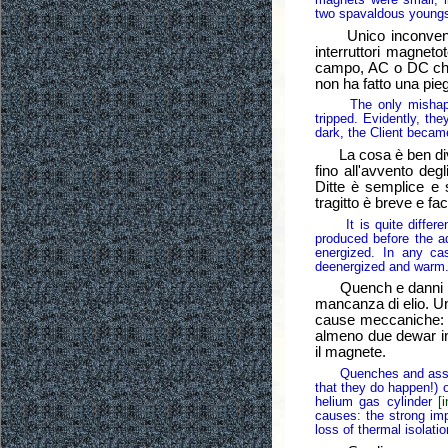
two spavaldous youngst
Unico inconveniente
interruttori magnet
campo, AC o DC che s
non ha fatto una pie
The only mishap: onc
tripped. Evidently, th
dark, the Client becam
La cosa è ben diver
fino all'avvento deg
Ditte è semplice e 
tragitto è breve e fa
It is quite differen
produced before the a
energized. In any ca
deenergized and warm. 
Quench e danni rela
mancanza di elio. U
cause meccaniche: l'
almeno due dewar int
il magnete.
Quenches and associa
that they do happen!) 
helium gas cylinder
[
causes: the strong imp
loss of thermal isolat