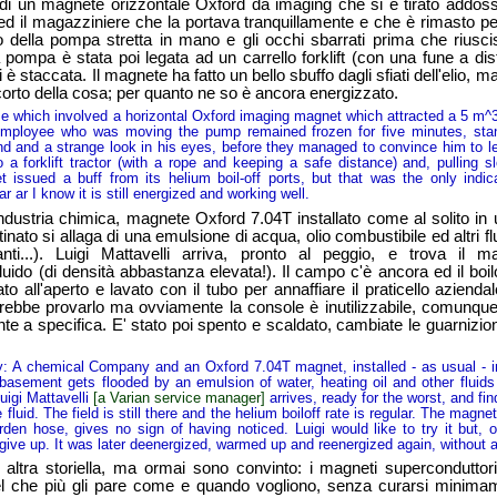
n magnete orizzontale Oxford da imaging che si è tirato addoss
 il magazziniere che la portava tranquillamente e che è rimasto pe
to della pompa stretta in mano e gli occhi sbarrati prima che riusc
 pompa è stata poi legata ad un carrello forklift (con una fune a dis
 è staccata. Il magnete ha fatto un bello sbuffo dagli sfiati dell'elio, m
orto della cosa; per quanto ne so è ancora energizzato.
hich involved a horizontal Oxford imaging magnet which attracted a 5 m^3
mployee who was moving the pump remained frozen for five minutes, stand
d and a strange look in his eyes, before they managed to convince him to le
a forklift tractor (with a rope and keeping a safe distance) and, pulling s
issued a buff from its helium boil-off ports, but that was the only indica
r ar I know it is still energized and working well.
ustria chimica, magnete Oxford 7.04T installato come al solito in u
inato si allaga di una emulsione di acqua, olio combustibile ed altri fl
ti...). Luigi Mattavelli arriva, pronto al peggio, e trova il m
luido (di densità abbastanza elevata!). Il campo c'è ancora ed il boilof
o all'aperto e lavato con il tubo per annaffiare il praticello aziend
ebbe provarlo ma ovviamente la console è inutilizzabile, comunque 
te a specifica. E' stato poi spento e scaldato, cambiate le guarnizio
A chemical Company and an Oxford 7.04T magnet, installed - as usual - i
basement gets flooded by an emulsion of water, heating oil and other fluids 
Luigi Mattavelli
[a Varian service manager]
arrives, ready for the worst, and fi
fluid. The field is still there and the helium boiloff rate is regular. The magn
en hose, gives no sign of having noticed. Luigi would like to try it but, o
give up. It was later deenergized, warmed up and reenergized again, without 
a storiella, ma ormai sono convinto: i magneti superconduttori 
el che più gli pare come e quando vogliono, senza curarsi minimame