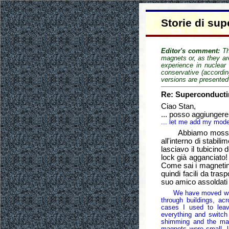
Storie di sup
Editor's comment:
Th
magnets or, as they ar
experience in nuclear
conservative (accordi
versions are presented
Re: Superconducti
Ciao Stan,
... posso aggiunger
... let me add my mod
Abbiamo mosso innu
all'interno di stabili
lasciavo il tubicino 
lock già agganciato
Come sai i magnetini
quindi facili da tras
suo amico assoldati 
We have moved withou
through buildings, acr
cases I used to lea
everything and switch
shimming and the ma
magnets were small, l