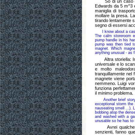
So di un caso di u
Edwards da 5 m^3 ed
maniglia di traspor
mollare la presa. La
tirando lentamente si
segno di essersi acc
I know about a case w
The calm storeroom e
pump handle in his han
pump was then tied to 
magnet. Which magnet 
anything unusual - as fa
Altra storiella: Ind
universale e lo scant
e molto maleodoran
tranquillamente nel f
magnete viene portat
nemmeno. Luigi vorr
funziona perfettamen
il minimo problema.
Another brief story: 
exceptional storm the 
nauseating smell ...). 
bobbing atop the dense 
and washed with a gard
unusable so he has to 
Avrei qualche altr
senzienti, fanno qu