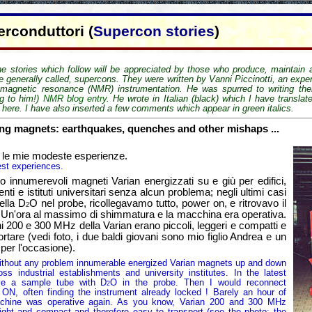
erconduttori (
Supercon stories
)
e stories which follow will be appreciated by those who produce, maintain
e generally called,
supercons
. They were written by Vanni Piccinotti, an exper
 magnetic resonance (NMR) instrumentation. He was spurred to writing th
ng to him!)
NMR blog entry
. He wrote in Italian (black) which I have translat
 here. I have also inserted a few comments which appear in green italics.
ng magnets: earthquakes, quenches and other mishaps ...
e le mie modeste esperienze.
est experiences.
merevoli magneti Varian energizzati su e giù per edifici,
menti e istituti universitari senza alcun problema; negli ultimi casi
della D
O nel probe, ricollegavamo tutto, power on, e ritrovavo il
2
! Un'ora al massimo di shimmatura e la macchina era operativa.
 200 e 300 MHz della Varian erano piccoli, leggeri e compatti e
portare (vedi foto, i due baldi giovani sono mio figlio Andrea e un
per l'occasione).
t any problem innumerable energized Varian magnets up and down
oss industrial establishments and university institutes. In the latest
ve a sample tube with D
O in the probe. Then I would reconnect
2
 ON, often finding the instrument already locked ! Barely an hour of
chine was operative again. As you know, Varian 200 and 300 MHz
ight and compact and therefore easy to transport (see the photo; the