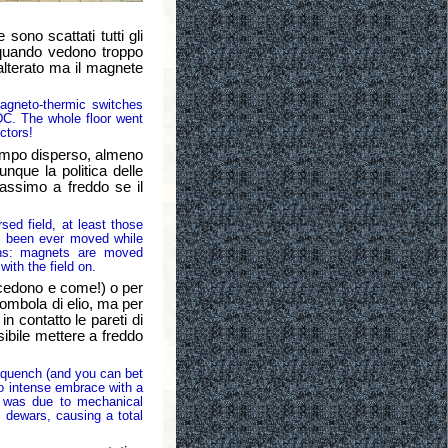
ono scattati tutti gli
, quando vedono troppo
 alterato ma il magnete
gneto-thermic switches
 DC. The whole floor went
ctors!
campo disperso, almeno
unque la politica delle
massimo a freddo se il
sed field, at least those
ng been ever moved while
ons: magnets are moved
ith the field on.
cedono e come!) o per
ombola di elio, ma per
 contatto le pareti di
sibile mettere a freddo
uench (and you can bet
o intense embrace with a
 was due to mechanical
l dewars, causing a total