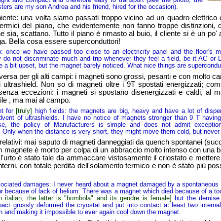
ers are my son Andrea and his friend, hired for the occasion).
: una volta siamo passati troppo vicino ad un quadro elettrico e s
otermici del piano, che evidentemente non fanno troppe distinzioni
ia, scattano. Tutto il piano è rimasto al buio, il cliente si è un po'
ga. Bella cosa essere superconduttori!
e we have passed too close to an electricity panel and the floor's ma
ey do not discriminate much and trip whenever they feel a field, be it AC or
e a bit upset, but the magnet barely noticed. What nice things are supercondu
sa per gli alti campi: i magneti sono grossi, pesanti e con molto 
li ultrashield. Non so di magneti oltre i 9T spostati energizzati; com
senza eccezioni: i magneti si spostano disenergizzati e caldi, al 
cile , ma mai al campo.
t for
[truly]
high fields: the magnets are big, heavy and have a lot of disper
dvent of ultrashields. I have no notice of magnets stronger than 9 T havi
se, the policy of Manufacturers is simple and does not admit excepti
Only when the distance is very short, they might move them cold, but never w
tivi: mai saputo di magneti danneggiati da quench spontanei (suc
n magnete è morto per colpa di un abbraccio molto intenso con una b
urto è stato tale da ammaccare vistosamente il criostato e mettere in
erni, con totale perdita dell'solamento termico e non è stato più pos
ted damages: I never heard about a magnet damaged by a spontaneous q
or because of lack of helium. There was a magnet which died because of a to
in italian, the latter is "bombola" and its gendre is female]
but the demise
act grossly deformed the cryostat and put into contact at least two interna
ion and making it impossible to ever again cool down the magnet.