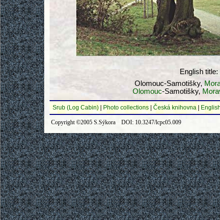
English title:
Olomouc-Samotišky,
Mora
Olomouc
-Samotišky,
Mora
Srub (Log Cabin)
|
Photo collections
|
Česká knihovna
|
English
Copyright ©2005 S.Sýkora DOI: 10.3247/lcpc05.009