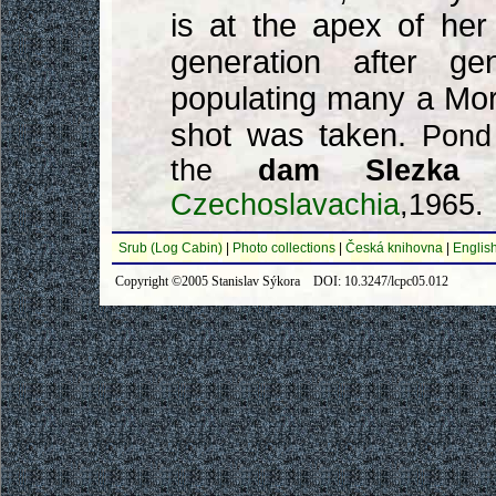
is at the apex of her
generation after ge
populating many a Mora
shot was taken.
Pond
the
dam Slezka 
Czechoslavachia
,1965.
Srub (Log Cabin)
|
Photo collections
|
Česká knihovna
|
English
Copyright ©2005 Stanislav Sýkora DOI: 10.3247/lcpc05.012