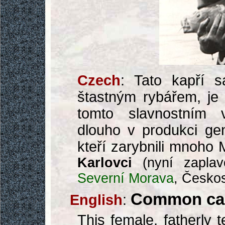
Czech
: Tato kapří s
štastným rybářem, je 
tomto slavnostním v
dlouho v produkci ge
kteří zarybnili mnoho
Karlovci
(nyní zapla
Severní Morava
, Česko
Common ca
English
:
This female, fatherly