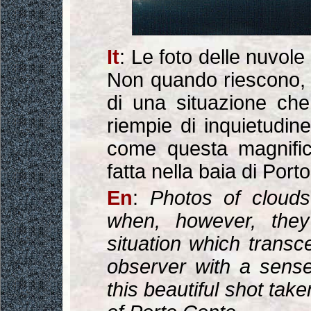
It
: Le foto delle nuvol
Non quando riescono, p
di una situazione ch
riempie di inquietudin
come questa magnifica
fatta nella baia di Port
En
:
Photos of clouds
when, however, they
situation which transc
observer with a sense
this beautiful shot tak