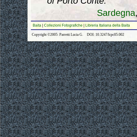
of Porto Conte.
Sardegna
Baita
|
Collezioni Fotografiche
|
Libreria Italiana della Baita
Copyright ©2005: Parretti Lucia G. DOI: 10.3247/lcpc05.002