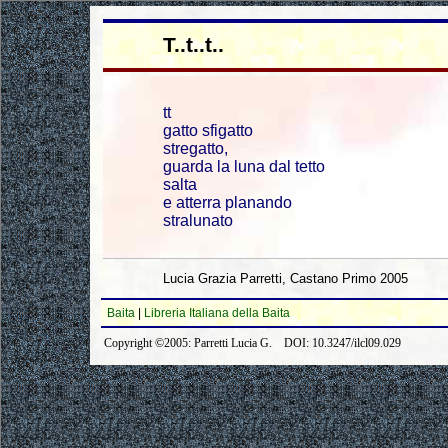
T..t..t..
tt
gatto sfigatto
stregatto,
guarda la luna dal tetto
salta
e atterra planando
stralunato
Lucia Grazia Parretti, Castano Primo 2005
Baita
|
Libreria Italiana della Baita
Copyright ©2005: Parretti Lucia G. DOI: 10.3247/ilcl09.029