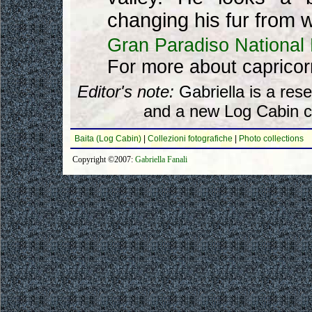
changing his fur from w
Gran Paradiso National
For more about capricor
Editor's note:
Gabriella is a res
and a new Log Cabin c
Baita (Log Cabin)
|
Collezioni fotografiche
|
Photo collections
Copyright ©2007:
Gabriella Fanali