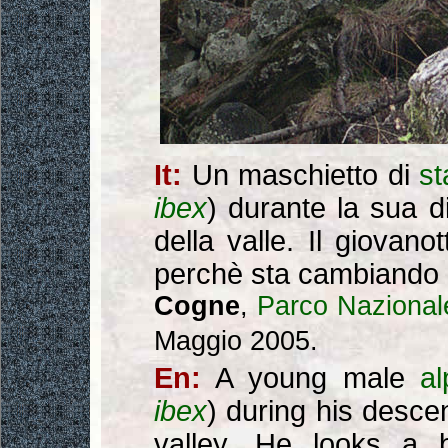
It:
Un maschietto di
s
ibex
) durante la sua d
della valle. Il giovan
perchè sta cambiando il
Cogne
,
Parco Nazional
Maggio 2005.
En:
A young male
al
ibex
) during his descen
valley. He looks a 