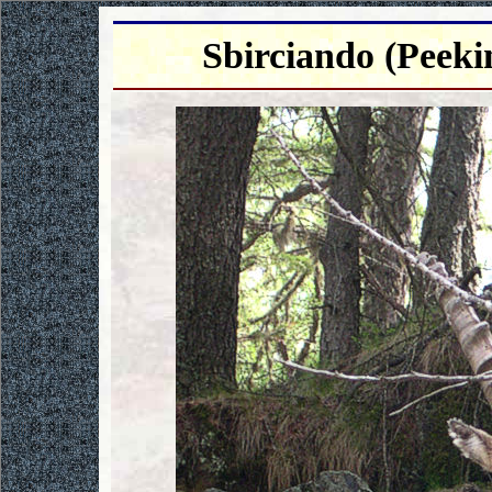
Sbirciando (Peek