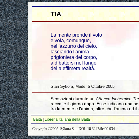
TIA
La mente prende il volo
e vola, comunque,
nell'azzurro del cielo,
lasciando l'anima,
prigioniera del corpo,
a dibattersi nel fango
della effimera realtà.
Stan Sýkora, Mede, 5 Ottobre 2005
Sensazioni durante un
Attacco Ischemico T
raccolte il giorno dopo. Esse indicano una s
tra la mente e l'anima, oltre che l'anima ed il
Baita
|
Libreria Italiana della Baita
Copyright ©2005: Sýkora S. DOI: 10.3247/ilcl09.034