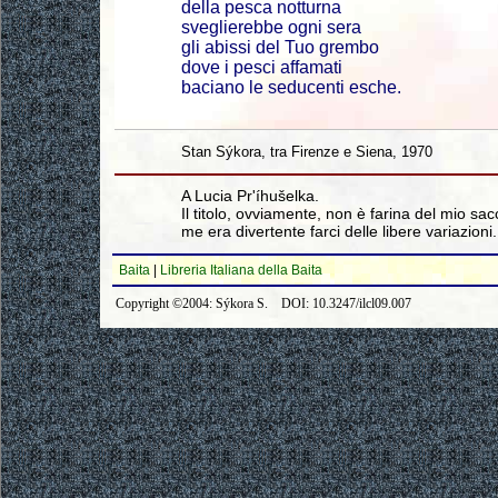
della pesca notturna
sveglierebbe ogni sera
gli abissi del Tuo grembo
dove i pesci affamati
baciano le seducenti esche.
Stan Sýkora, tra Firenze e Siena, 1970
A Lucia Pr'íhušelka.
Il titolo, ovviamente, non è farina del mio sac
me era divertente farci delle libere variazioni.
Baita
|
Libreria Italiana della Baita
Copyright ©2004: Sýkora S. DOI: 10.3247/ilcl09.007