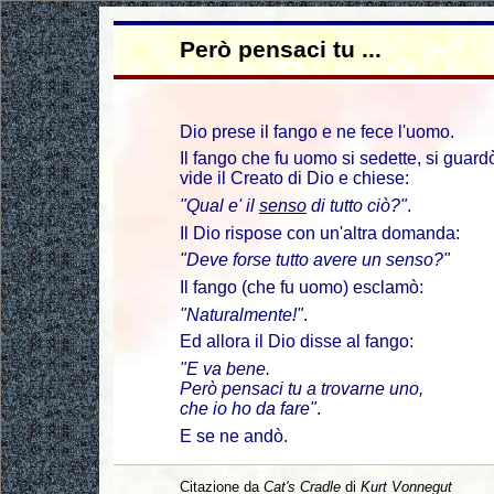
Però pensaci tu ...
Dio prese il fango e ne fece l'uomo.
Il fango che fu uomo si sedette, si guardò
vide il Creato di Dio e chiese:
"Qual e' il
senso
di tutto ciò?"
.
Il Dio rispose con un'altra domanda:
"Deve forse tutto avere un senso?"
Il fango (che fu uomo) esclamò:
"Naturalmente!"
.
Ed allora il Dio disse al fango:
"E va bene.
Però pensaci tu a trovarne uno,
che io ho da fare"
.
E se ne andò.
Citazione da
Cat's Cradle
di
Kurt Vonnegut