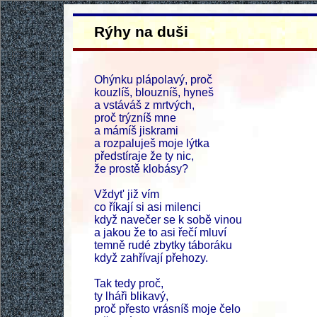
Rýhy na duši
Ohýnku plápolavý, proč
kouzlíš, blouzníš, hyneš
a vstáváš z mrtvých,
proč trýzníš mne
a mámíš jiskrami
a rozpaluješ moje lýtka
předstíraje že ty nic,
že prostě klobásy?
Vždyt' již vím
co říkají si asi milenci
když navečer se k sobě vinou
a jakou že to asi řečí mluví
temně rudé zbytky táboráku
když zahřívají přehozy.
Tak tedy proč,
ty lháři blikavý,
proč přesto vrásníš moje čelo