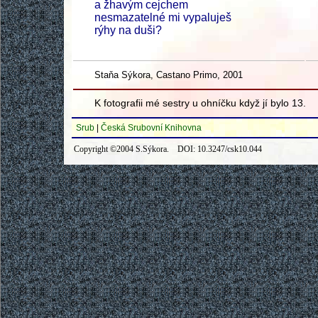
a žhavým cejchem
nesmazatelné mi vypaluješ
rýhy na duši?
Staňa Sýkora, Castano Primo, 2001
K fotografii mé sestry u ohníčku když jí bylo 13.
Srub
|
Česká Srubovní Knihovna
Copyright ©2004 S.Sýkora. DOI: 10.3247/csk10.044